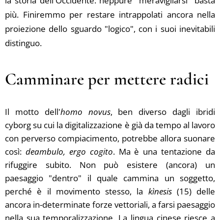
la storia dell'Occidente: neppure "meravigliarsi" basta
più. Finiremmo per restare intrappolati ancora nella
proiezione dello sguardo "logico", con i suoi inevitabili
distinguo.
Camminare per mettere radici
Il motto dell'
homo novus
, ben diverso dagli ibridi
cyborg su cui la digitalizzazione è già da tempo al lavoro
con perverso compiacimento, potrebbe allora suonare
così:
deambulo, ergo cogito
. Ma è una tentazione da
rifuggire subito. Non può esistere (ancora) un
paesaggio "dentro" il quale cammina un soggetto,
perché è il movimento stesso, la
kìnesis
(15) delle
ancora in-determinate forze vettoriali, a farsi paesaggio
nella sua temporalizzazione. La lingua cinese riesce a