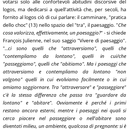
votarsi solo alle confortevoli abitudini discorsive del
logos, ma dedicarsi a quell'attività che, per secoli, ha
fornito al logos ciò di cui parlare: il camminare, "pratica
dello choc" (13) nello spazio del "tra", il paesaggio. "
Che
cosa valorizza, effettivamente, un paesaggio?
" - si chiede
François Julienne, nel suo saggio "Vivere di paesaggio".
ci sono quelli che "attraversiamo", quelli che
"...
"contempliamo da lontano", quelli in cui/che
"passeggiamo", quelli che "abitiamo". Ma i paesaggi che
attraversiamo e contempliamo da lontano "non
valgono" quelli in cui evolviamo facilmente o in cui
amiamo soggiornare. Tra "attraversare" e "passeggiare"
c'è la stessa differenza che passa tra "guardare da
lontano" e "abitare". Ovviamente è perché i primi
restano ancora esterni, mentre i paesaggi nei quali si
cerca piacere nel passeggiare o nell'abitare sono
diventati milieu, un ambiente, qualcosa di pregnante: si è