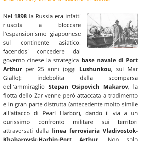
Nel
1898
la Russia era infatti
riuscita a bloccare
l'espansionismo giapponese
sul continente asiatico,
facendosi concedere dal
governo cinese la strategica
base navale di Port
Arthur
per 25 anni (oggi
Lushunkou
, sul Mar
Giallo): indebolita dalla scomparsa
dell'ammiraglio
Stepan Osipovich Makarov
, la
flotta dello Zar venne però attaccata a tradimento
e in gran parte distrutta (antecedente molto simile
all'attacco di Pearl Harbor), dando il via a un
durissimo confronto militare sui territori
attraversati dalla
linea ferroviaria Vladivostok-
Khabarovsk-Harbin-Port Arthur
. Non solo