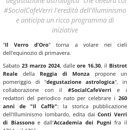
"degustazione astrologica" che celebra col
#SocialCafeVerri l'eredità dell'Illuminismo
e anticipa un ricco programma di
iniziative
"
Il Verro d'Oro
" torna a volare nei cieli
dell'equinozio di primavera.
Sabato
23 marzo 2024
, dalle
ore 16.30
, il
Bistrot
Reale
della
Reggia di Monza
propone un
pomeriggio di "
degustazione astrologica
", in
collaborazione con il
#SocialCafeVerri
e i
redattori del periodico nato per celebrare i
260
anni de "Il Caffè"
: la storica pubblicazione
dell'Illuminismo lombardo, edita dai
Conti Verri
di Biassono
e dall'
Accademia dei Pugni
fra il