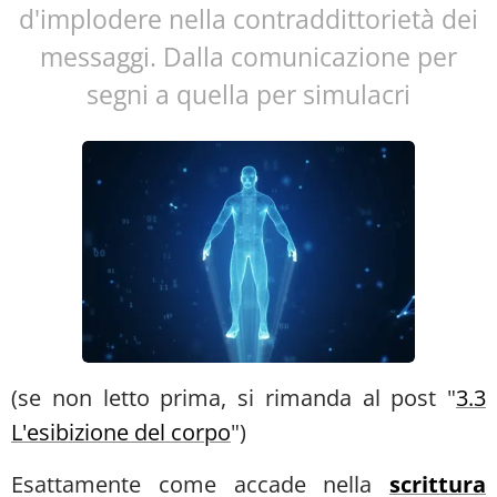
d'implodere nella contraddittorietà dei
messaggi. Dalla comunicazione per
segni a quella per simulacri
(se non letto prima, si rimanda al post "
3.3
L'esibizione del corpo
")
Esattamente come accade nella
scrittura