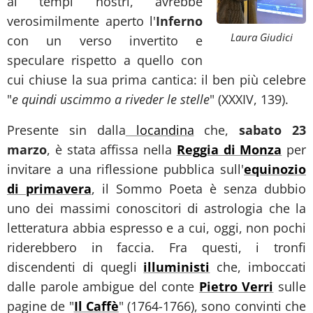
ai tempi nostri, avrebbe
verosimilmente aperto l'
Inferno
Laura Giudici
con un verso invertito e
speculare rispetto a quello con
cui chiuse la sua prima cantica: il ben più celebre
"
e quindi uscimmo a riveder le stelle
" (XXXIV, 139).
Presente sin dalla
locandina
che,
sabato 23
marzo
, è stata affissa nella
Reggia di Monza
per
invitare a una riflessione pubblica sull'
equinozio
di primavera
, il Sommo Poeta è senza dubbio
uno dei massimi conoscitori di astrologia che la
letteratura abbia espresso e a cui, oggi, non pochi
riderebbero in faccia. Fra questi, i tronfi
discendenti di quegli
illuministi
che, imboccati
dalle parole ambigue del conte
Pietro Verri
sulle
pagine de "
Il Caffè
" (1764-1766), sono convinti che