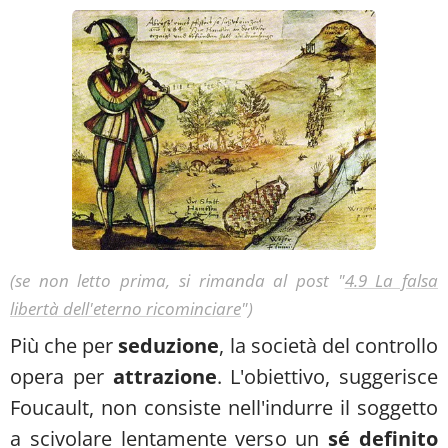
(se non letto prima, si rimanda al post "
4.9 La falsa
libertà dell'eterno ricominciare
")
Più che per
seduzione
, la società del controllo
opera per
attrazione
. L'obiettivo, suggerisce
Foucault, non consiste nell'indurre il soggetto
a scivolare lentamente verso un
sé definito