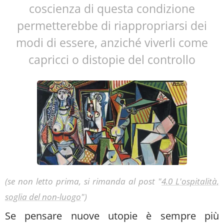
coscienza di questa condizione
permetterebbe di riappropriarsi dei
modi di essere, anziché viverli come
capricci o distopie del controllo
(
se non letto prima, si rimanda al post "
4.0 L'ospitalità,
soglia del non-luogo
")
Se pensare nuove utopie è sempre più