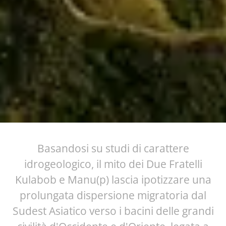
Basandosi su studi di carattere
idrogeologico, il mito dei Due Fratelli
Kulabob e Manu(p) lascia ipotizzare una
prolungata dispersione migratoria dal
Sudest Asiatico verso i bacini delle grandi